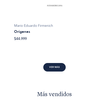
Flavia 
Mario Eduardo Firmenich
Vidas a
Origenes
$34.99
$44.999
VER MÁS
Más vendidos