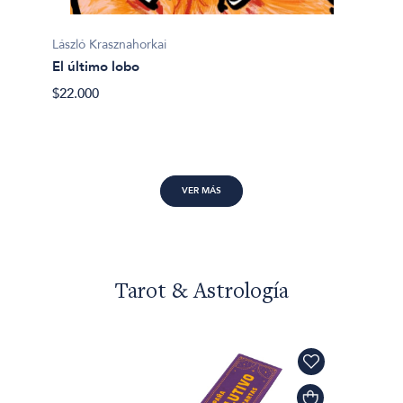
Gustav
Todo a
László Krasznahorkai
lo cont
El último lobo
$20.00
$22.000
VER MÁS
Tarot & Astrología