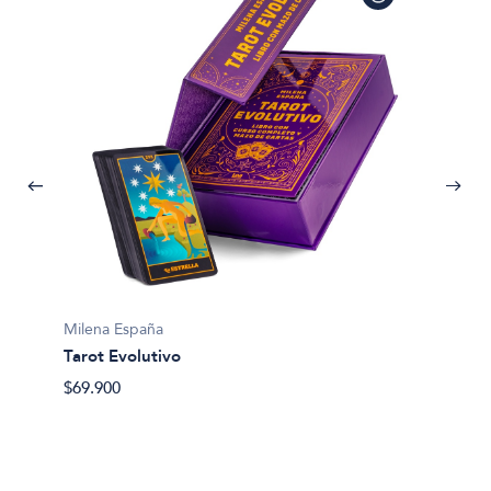
Milena España
Tarot Evolutivo
Margari
$69.900
El taro
(mazo+
$50.40