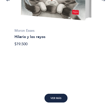
Bogomo
Moron Esses
Cucú-c
Hilario y los rayos
$22.50
$19.500
VER MÁS