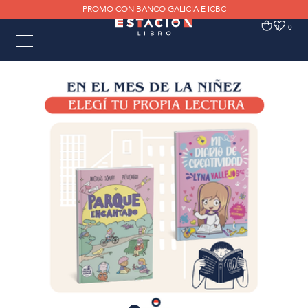
PROMO CON BANCO GALICIA E ICBC
0
0