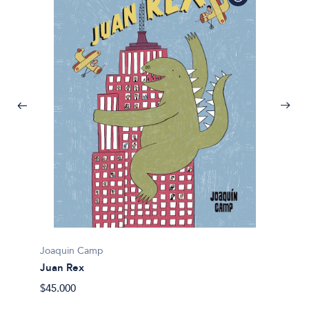
Hengse
Amigo
$28.90
Joaquin Camp
Juan Rex
$45.000