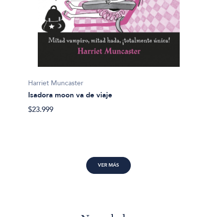
Chanti
Aventu
$20.99
Harriet Muncaster
Isadora moon va de viaje
$23.999
VER MÁS