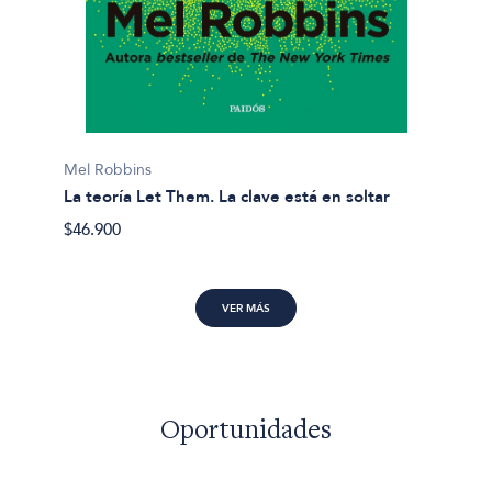
Marina
Frená 
Mel Robbins
$41.49
La teoría Let Them. La clave está en soltar
$46.900
VER MÁS
Oportunidades