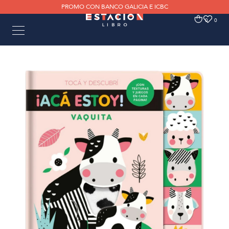
PROMO CON BANCO GALICIA E ICBC
0
0