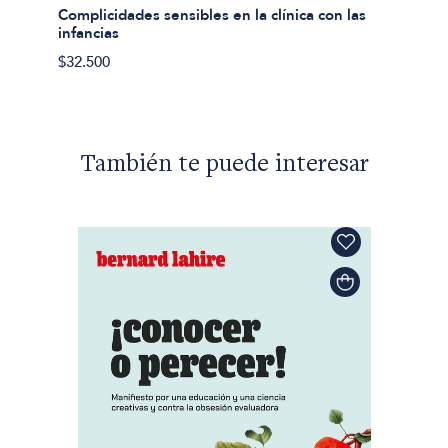
La func
Complicidades sensibles en la clínica con las
infancias
$35.20
$32.500
También te puede interesar