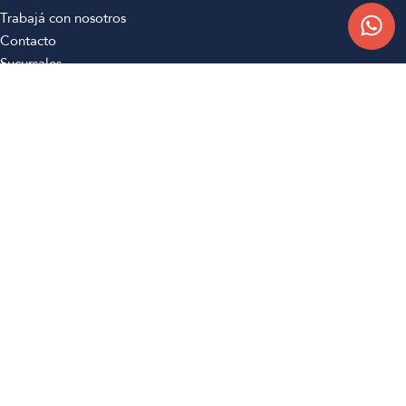
Trabajá con nosotros
Contacto
Sucursales
Compra Online
Atención al cliente
Preguntas frecuentes
Términos y condiciones
Botón de arrepentimiento