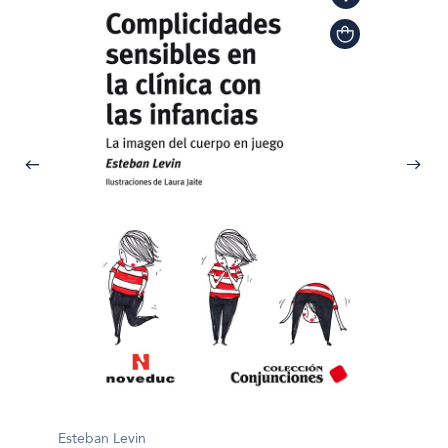
Esteba
Esteban Levin