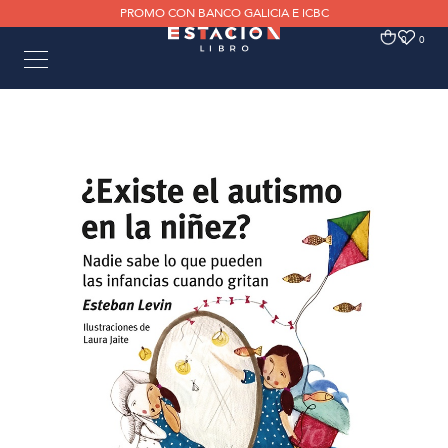
PROMO CON BANCO GALICIA E ICBC
0
0