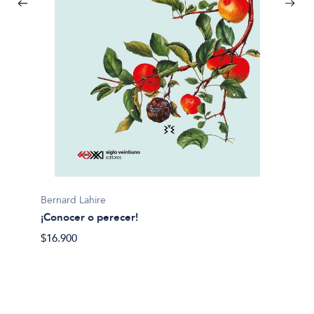
Carneva
¡Que O
$22.00
Bernard Lahire
¡Conocer o perecer!
$16.900