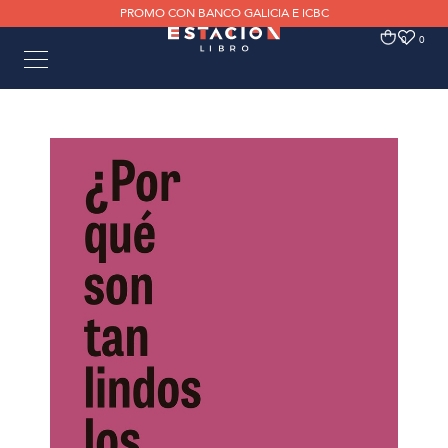
PROMO CON BANCO GALICIA E ICBC
0
0