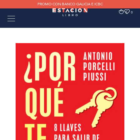
PROMO CON BANCO GALICIA E ICBC
0
0