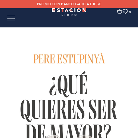
PROMO CON BANCO GALICIA E ICBC
0
0