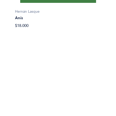
Joyce 
Hernán Lasque
Arroyo 
Anís
$37.00
$18.000