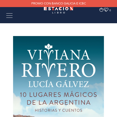
PROMO CON BANCO GALICIA E ICBC
0
0