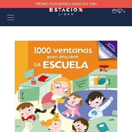
PROMO CON BANCO GALICIA E ICBC
0
0