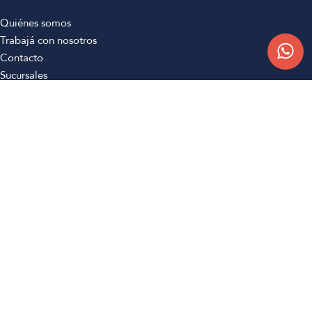
Quiénes somos
Trabajá con nosotros
Contacto
Sucursales
Compra Online
Atención al cliente
Preguntas frecuentes
Términos y condiciones
Botón de arrepentimiento