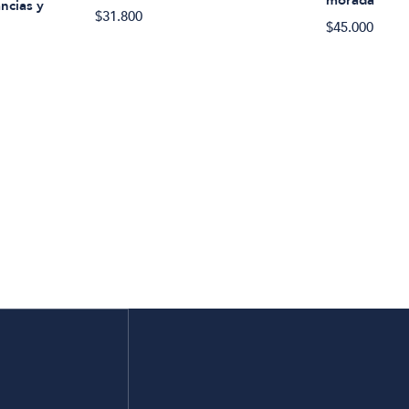
morada
ancias y
$31.800
$45.000