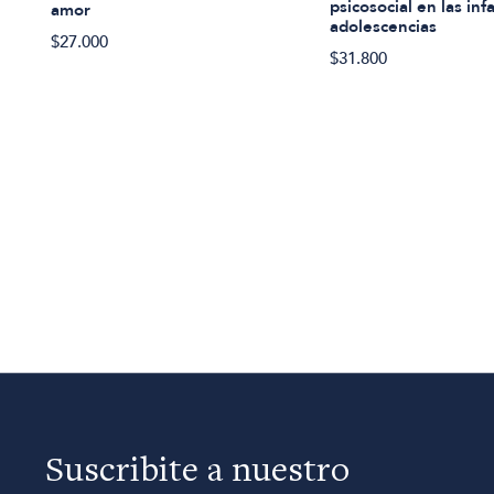
psicosocial en las inf
amor
adolescencias
$27.000
$31.800
Suscribite a nuestro