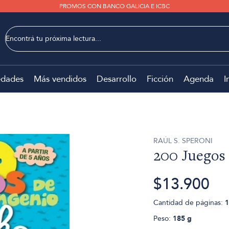
PROMOS CON BANCO GALICIA E ICBC
dades
Más vendidos
Desarrollo
Ficción
Agenda
I
RAÚL S. SPERONI
200 Juegos
$13.900
Cantidad de páginas:
1
Peso:
185 g