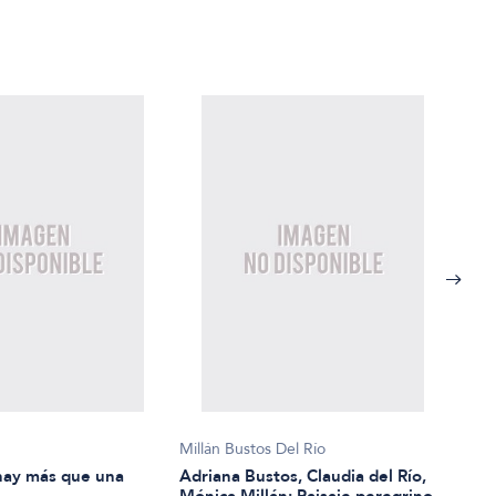
s
Millán Bustos Del Río
Bian
hay más que una
Adriana Bustos, Claudia del Río,
Ahor