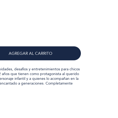
AGREGAR AL CARRITO
vidades, desafíos y entretenimientos para chicos
12 años que tienen como protagonista al querido
ersonaje infantil y a quienes lo acompañan en la
a encantado a generaciones. Completamente