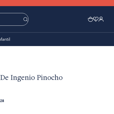
0
0
nfantil
 De Ingenio Pinocho
28