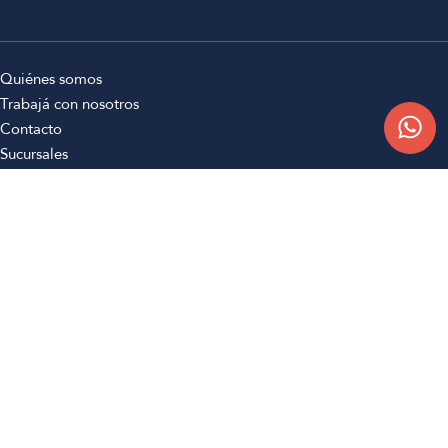
Quiénes somos
Trabajá con nosotros
Contacto
Sucursales
Compra Online
Atención al cliente
Preguntas frecuentes
Términos y condiciones
Botón de arrepentimiento