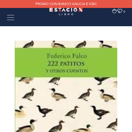
PROMO CON BANCO GALICIA E ICBC
0
0