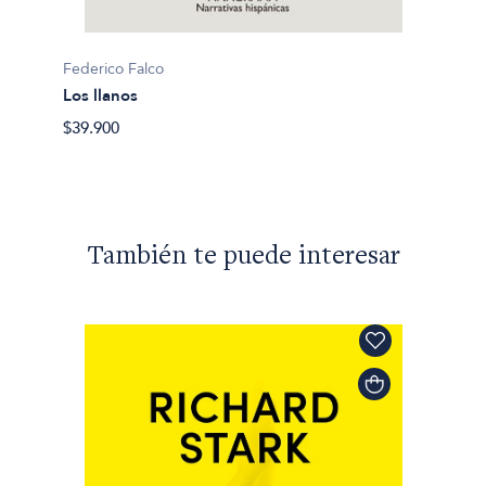
Federico Falco
Federic
Los llanos
La hor
$39.900
$36.50
También te puede interesar