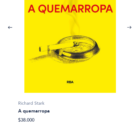
Richard Stark
Tessa H
A quemarropa
Amor l
$38.000
$20.00