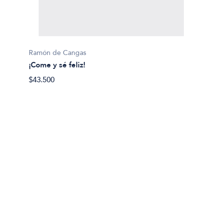
Ramón de Cangas
¡Come y sé feliz!
Fernan
$43.500
#Revo
$60.00