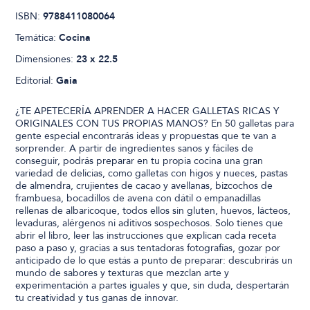
ISBN:
9788411080064
Temática:
Cocina
Dimensiones:
23 x 22.5
Editorial:
Gaia
¿TE APETECERÍA APRENDER A HACER GALLETAS RICAS Y
ORIGINALES CON TUS PROPIAS MANOS? En 50 galletas para
gente especial encontrarás ideas y propuestas que te van a
sorprender. A partir de ingredientes sanos y fáciles de
conseguir, podrás preparar en tu propia cocina una gran
variedad de delicias, como galletas con higos y nueces, pastas
de almendra, crujientes de cacao y avellanas, bizcochos de
frambuesa, bocadillos de avena con dátil o empanadillas
rellenas de albaricoque, todos ellos sin gluten, huevos, lácteos,
levaduras, alérgenos ni aditivos sospechosos. Solo tienes que
abrir el libro, leer las instrucciones que explican cada receta
paso a paso y, gracias a sus tentadoras fotografías, gozar por
anticipado de lo que estás a punto de preparar: descubrirás un
mundo de sabores y texturas que mezclan arte y
experimentación a partes iguales y que, sin duda, despertarán
tu creatividad y tus ganas de innovar.