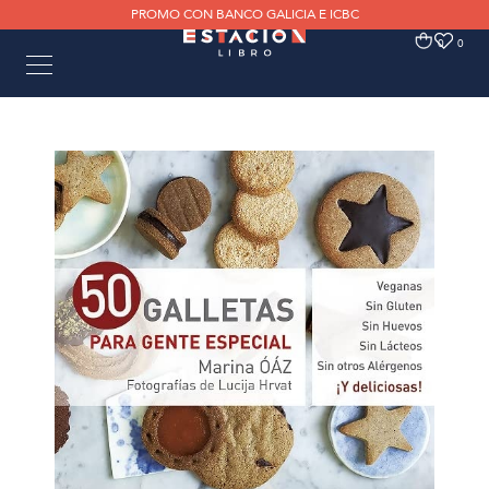
PROMO CON BANCO GALICIA E ICBC
0
0