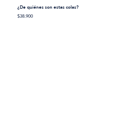
¿De quiénes son estas colas?
¿De qu
$38.900
$38.90