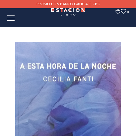
PROMO CON BANCO GALICIA E ICBC
0
0