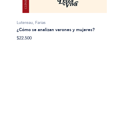
Sara C
Lutereau, Farias
¿Qué h
¿Cómo se analizan varones y mujeres?
$40.90
$22.500