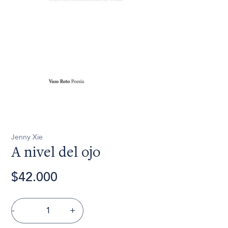
Jenny Xie
A nivel del ojo
$42.000
-
+