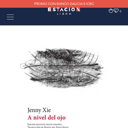
PROMO CON BANCO GALICIA E ICBC
0
0