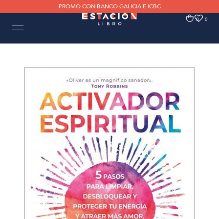
PROMO CON BANCO GALICIA E ICBC
0
0