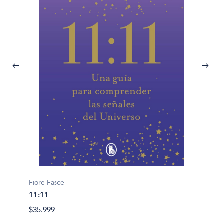
Fiore Fasce
11:11
Napoleo
$35.999
Camino