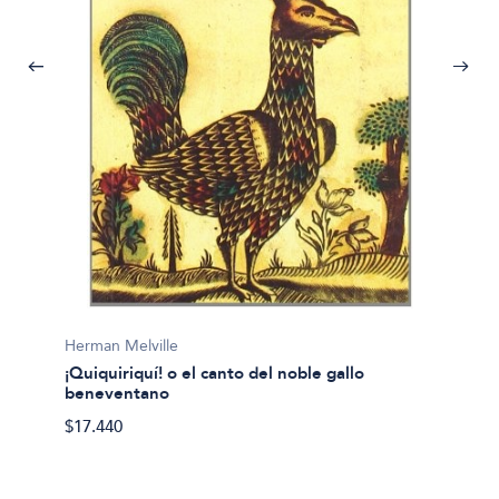
Oscar 
Herman Melville
2001 - 
¡Quiquiriquí! o el canto del noble gallo
esper
beneventano
$28.90
$17.440