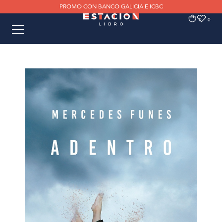
PROMO CON BANCO GALICIA E ICBC
0
0