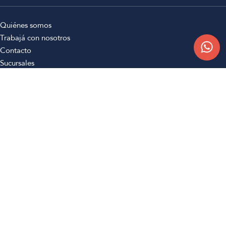
Quiénes somos
Trabajá con nosotros
Contacto
Sucursales
Compra Online
Atención al cliente
Preguntas frecuentes
Términos y condiciones
Botón de arrepentimiento