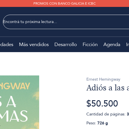
PROMOS CON BANCO GALICIA E ICBC
dades
Más vendidos
Desarrollo
Ficción
Agenda
I
Ernest Hemingway
Adiós a las
$50.500
Cantidad de páginas:
3
Peso:
726 g