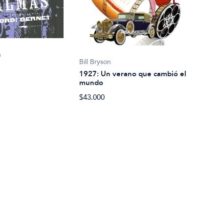
n
Guil
Bill Bryson
77
1927: Un verano que cambió el
mundo
$49.
$43.000