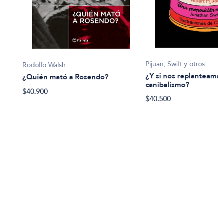
Pijuan, Swift y otros
Rodolfo Walsh
s
¿Y si nos replanteam
¿Quién mató a Rosendo?
canibalismo?
$40.900
$40.500