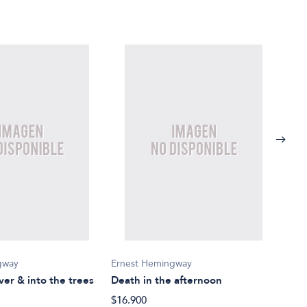
gway
Ernest Hemingway
Erne
ver & into the trees
Death in the afternoon
Publ
$16.900