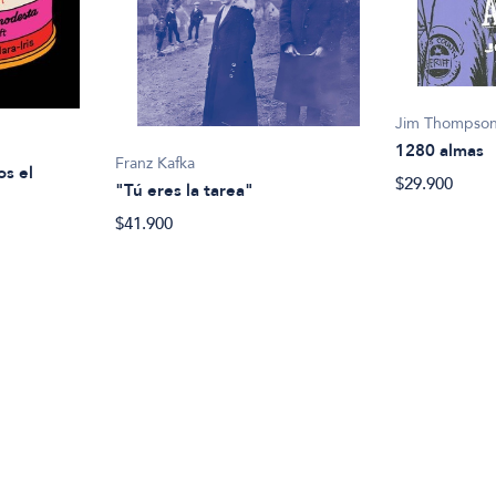
Jim Thompso
1280 almas
Franz Kafka
os el
$29.900
"Tú eres la tarea"
$41.900