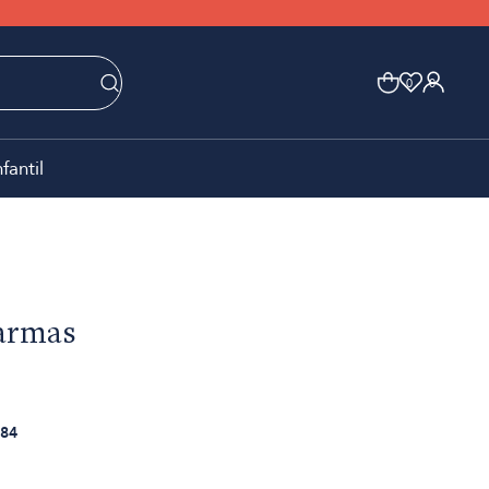
0
0
nfantil
 armas
84