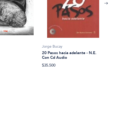
Alex
200 
Jorge Bucay
mund
20 Pasos hacia adelante - N.E.
Con Cd Audio
$15.
$35.500