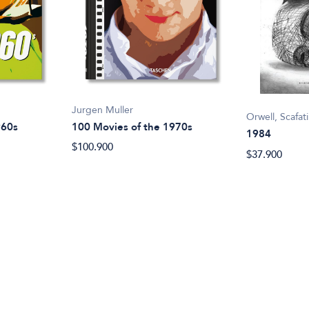
Jurgen Muller
Orwell, Scafati
960s
100 Movies of the 1970s
1984
$100.900
$37.900