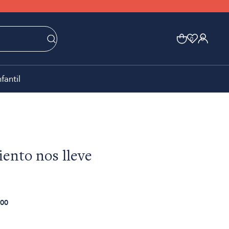
0
0
nfantil
iento nos lleve
00