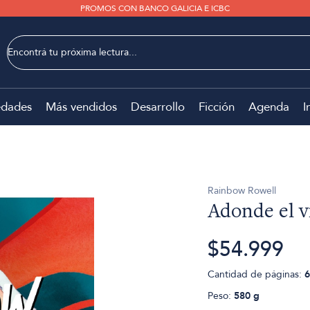
PROMOS CON BANCO GALICIA E ICBC
dades
Más vendidos
Desarrollo
Ficción
Agenda
I
Rainbow Rowell
Adonde el v
$54.999
Cantidad de páginas:
6
Peso:
580 g