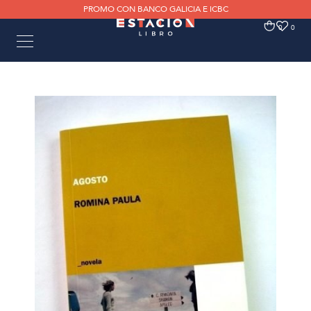
PROMO CON BANCO GALICIA E ICBC
0
0