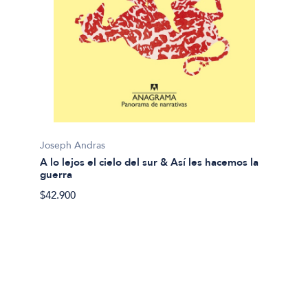
Thomas
Joseph Andras
A oscu
A lo lejos el cielo del sur & Así les hacemos la
$36.90
guerra
$42.900