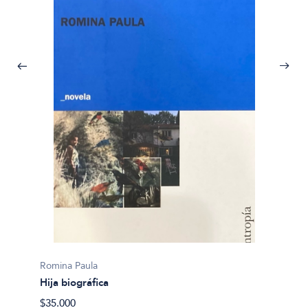
Romina
Romina Paula
Otra c
Hija biográfica
$29.00
$35.000