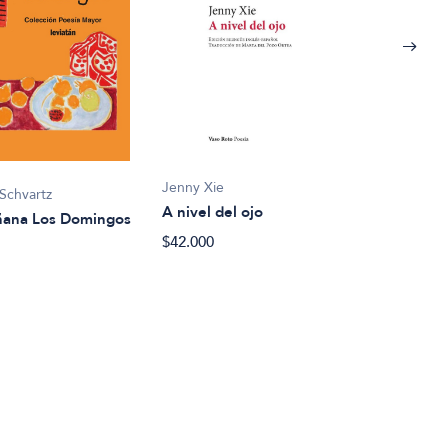
Jenny Xie
Schvartz
Carm
A nivel del ojo
ana Los Domingos
A ra
$42.000
$33.