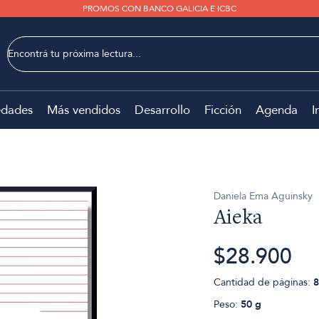
PROMOS CON BANCO GALICIA E ICBC
dades
Más vendidos
Desarrollo
Ficción
Agenda
I
Daniela Ema Aguinsky
Aieka
$28.900
Cantidad de páginas:
8
Peso:
50 g