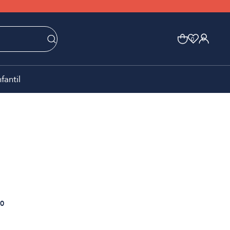
0
0
nfantil
0