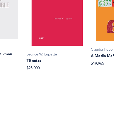
Claudia Hebe 
walkman
Léonce W. Lupette
A Media Mañ
75 catas
$19.965
$25.000