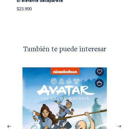
El elefante desaparece
Despue
$23.900
$25.90
También te puede interesar