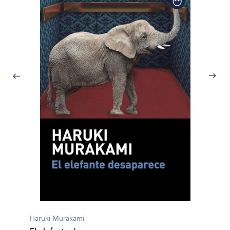
Haruki Murakami
Haruki