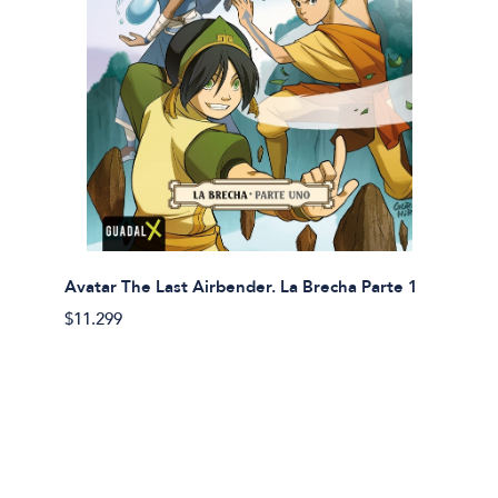
Avatar The Last Airbender. La Brecha Parte 1
Avatar
$11.299
$11.29