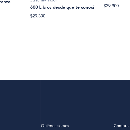
Strachey Woolf
eranza
$29.900
600 Libros desde que te conocí
$29.300
Quiénes somos
Compra 