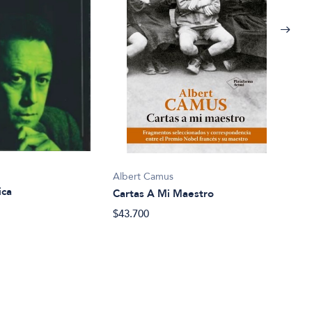
Albe
Albert Camus
La p
ica
Cartas A Mi Maestro
$31.
$43.700