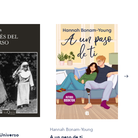
Hannah Bonam-Young
Han 
 Universo
A un paso de ti
Act