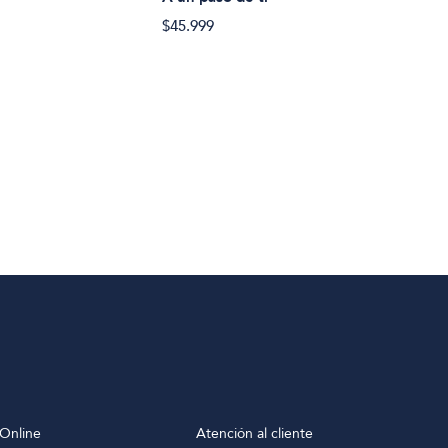
$45.999
$34.
Online
Atención al cliente