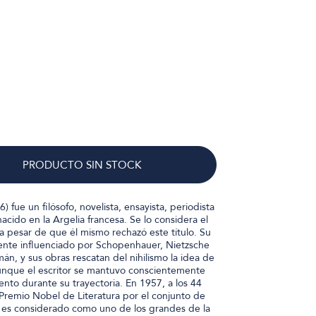
PRODUCTO SIN STOCK
 fue un filósofo, novelista, ensayista, periodista
acido en la Argelia francesa. Se lo considera el
a pesar de que él mismo rechazó este título. Su
ente influenciado por Schopenhauer, Nietzsche
mán, y sus obras rescatan del nihilismo la idea de
 aunque el escritor se mantuvo conscientemente
nto durante su trayectoria. En 1957, a los 44
Premio Nobel de Literatura por el conjunto de
y, es considerado como uno de los grandes de la