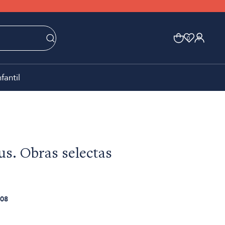
0
0
nfantil
s. Obras selectas
08