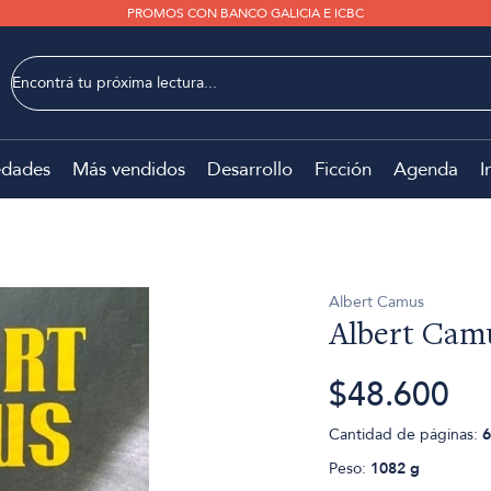
PROMOS CON BANCO GALICIA E ICBC
dades
Más vendidos
Desarrollo
Ficción
Agenda
I
Albert Camus
Albert Camu
$48.600
Cantidad de páginas:
6
Peso:
1082 g