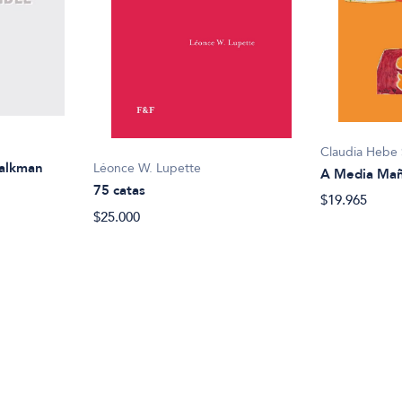
Claudia Hebe 
walkman
Léonce W. Lupette
A Media Mañ
75 catas
$19.965
$25.000