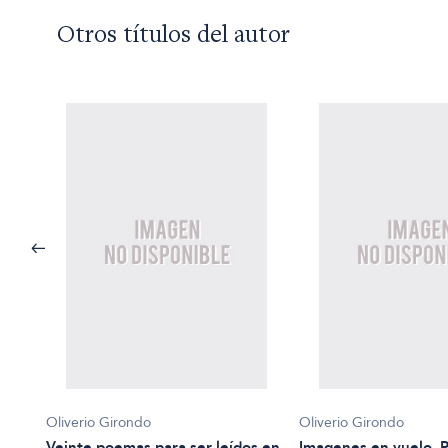
Otros títulos del autor
Oliverio Girondo
Oliverio Girondo
Veinte poemas para ser leídos en
Imagenes en vuelo.