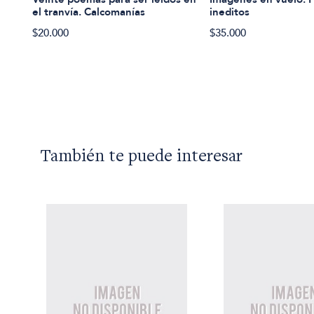
el tranvía. Calcomanías
ineditos
$20.000
$35.000
También te puede interesar