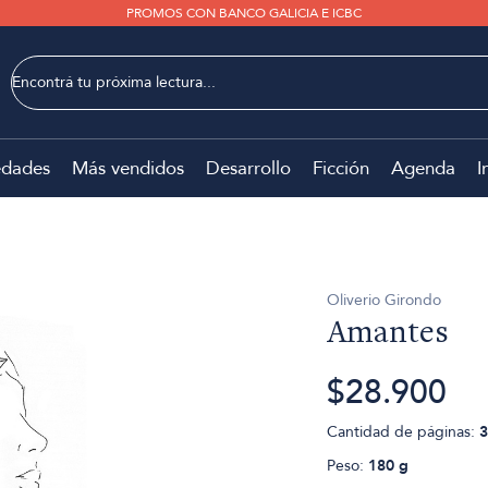
PROMOS CON BANCO GALICIA E ICBC
dades
Más vendidos
Desarrollo
Ficción
Agenda
I
Oliverio Girondo
Amantes
$28.900
Cantidad de páginas:
3
Peso:
180 g