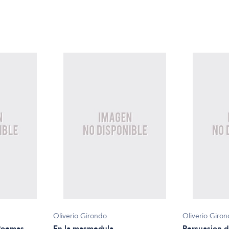
Oliverio Girondo
Oliverio Giro
 Poemas
En la masmedula
Persuasion d