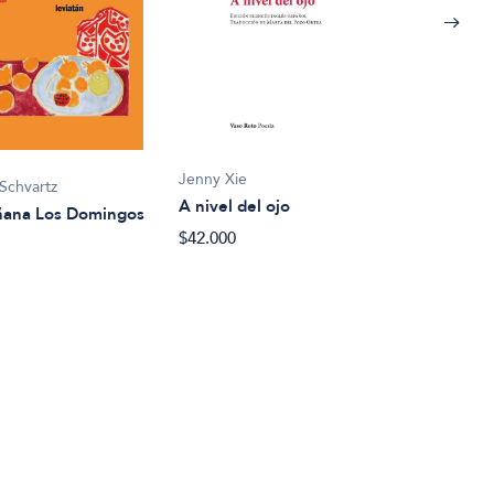
Jenny Xie
Schvartz
Carm
A nivel del ojo
ana Los Domingos
A ra
$42.000
$33.