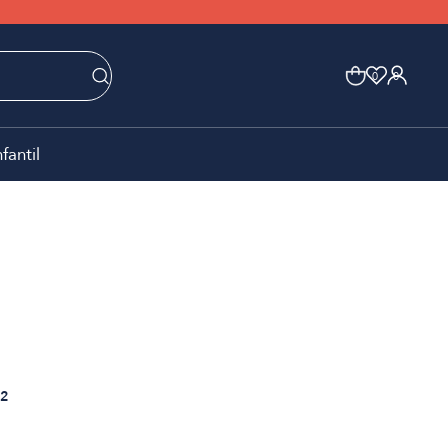
0
0
nfantil
2