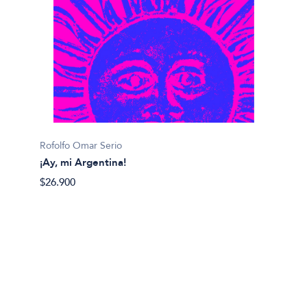
Julián 
Rofolfo Omar Serio
#
¡Ay, mi Argentina!
$14.00
$26.900