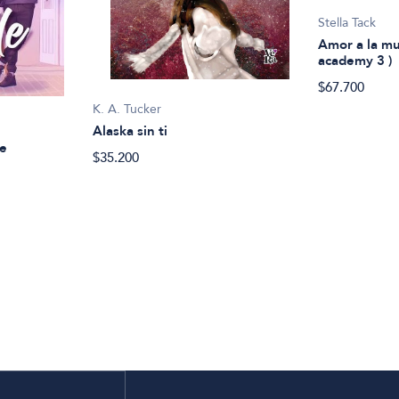
Stella Tack
Amor a la mu
academy 3 )
$67.700
K. A. Tucker
Alaska sin ti
le
$35.200