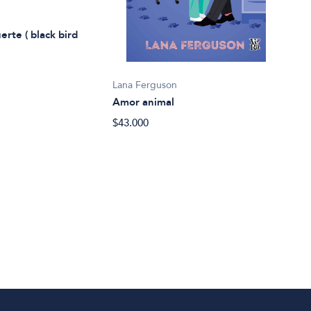
erte ( black bird
Lana Ferguson
Nere
Amor animal
Amor
$43.000
$39.