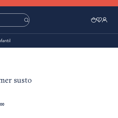
0
0
nfantil
mer susto
00