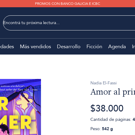
PROMOS CON BANCO GALICIA E ICBC
dades
Más vendidos
Desarrollo
Ficción
Agenda
I
Nadia El-Fassi
Amor al pri
$38.000
Cantidad de páginas:
4
Peso:
542 g