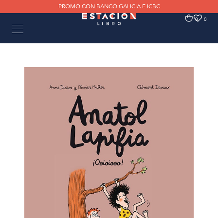
PROMO CON BANCO GALICIA E ICBC
0
0