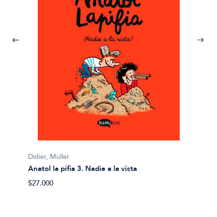
Didier, Muller
Anatol la pifia 3. Nadie a la vista
Didier,
Anatol 
$27.000
$27.00