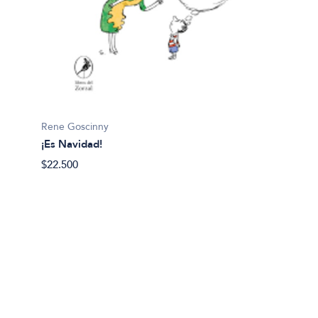
Quino
¡Qué m
$19.99
Rene Goscinny
¡Es Navidad!
$22.500