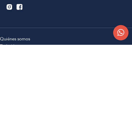
Quiénes somos
Trabajá con nosotros
Contacto
Sucursales
Compra Online
Atención al cliente
Preguntas frecuentes
Términos y condiciones