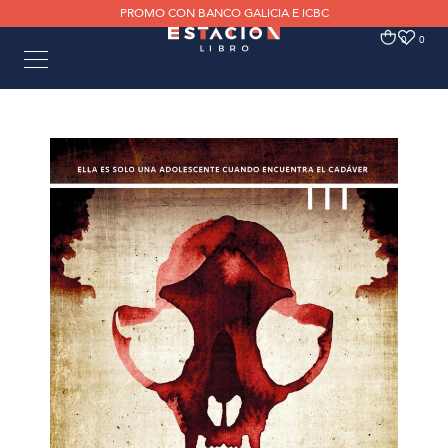
PROMO CON BANCO GALICIA E ICBC
0
0