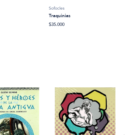
Sofocles
Sofoc
Traquinias
Aya
$35.000
$35.