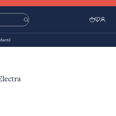
0
0
nfantil
Electra