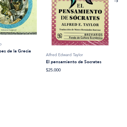
b
J.J. 
oes de la Grecia
El S
Alfred Edward Taylor
$20.
El pensamiento de Socrates
$25.000