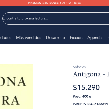
PROMOS CON BANCO GALICIA E ICBC
dades
Más vendidos
Desarrollo
Ficción
Agenda
I
Sofocles
Antigona - 
$15.290
Peso:
400 g
ISBN:
9788426136619