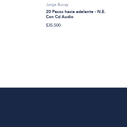
200 
Jorge Bucay
mund
20 Pasos hacia adelante - N.E.
Con Cd Audio
$15.
$35.500