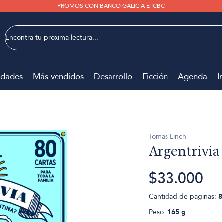
PROMOS CON BANCO GALICIA E ICBC
dades
Más vendidos
Desarrollo
Ficción
Agenda
I
Tomás Linch
Argentrivia
$33.000
Cantidad de páginas:
8
Peso:
165 g