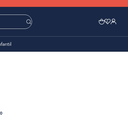
0
0
nfantil
0