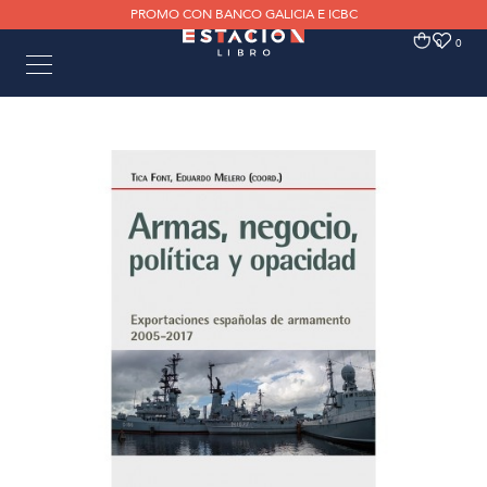
PROMO CON BANCO GALICIA E ICBC
0
0