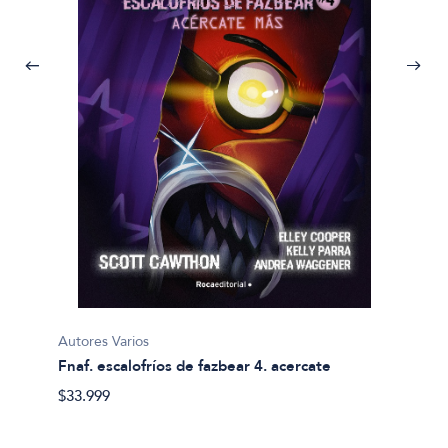
Autores
Clasic
$31.99
Autores Varios
a y
Fnaf. escalofríos de fazbear 4. acercate
$33.999