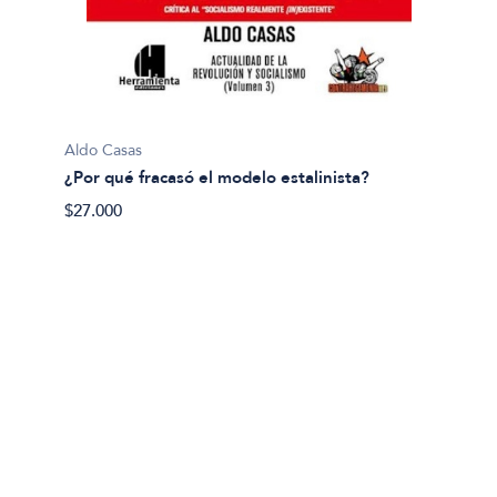
Aldo Casas
¿Por qué fracasó el modelo estalinista?
Federi
$27.000
¿Por q
$23.90