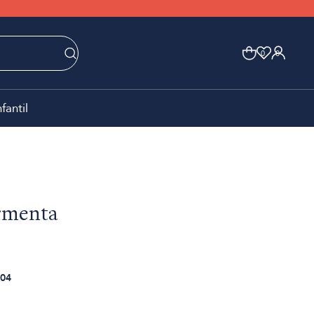
0
0
nfantil
ormenta
04