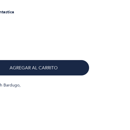
ntastica
AGREGAR AL CARRITO
gh Bardugo,