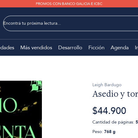
PROMOS CON BANCO GALICIA E ICBC
dades
Más vendidos
Desarrollo
Ficción
Agenda
I
Leigh Bardugo
Asedio y t
$44.900
Cantidad de páginas:
5
Peso:
768 g