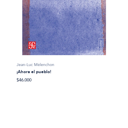
Nicolás
Jean-Luc Mélenchon
¡Progr
¡Ahora el pueblo!
$30.00
$46.000