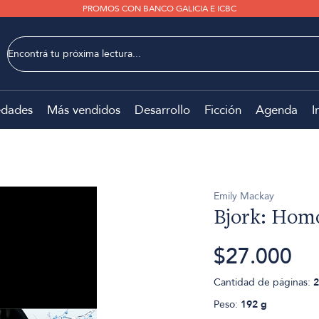
PROMOS CON BANCO GALICIA E ICBC
dades
Más vendidos
Desarrollo
Ficción
Agenda
I
Emily Mackay
Bjork: Hom
$27.000
Cantidad de páginas:
2
Peso:
192 g