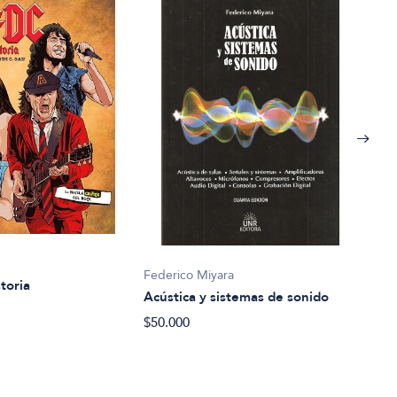
Federico Miyara
Isa P
toria
Acústica y sistemas de sonido
Adon
$50.000
$24.