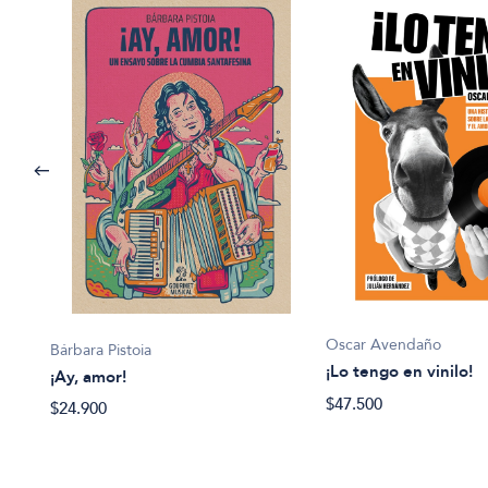
Oscar Avendaño
Bárbara Pistoia
usica
¡Lo tengo en vinilo!
¡Ay, amor!
$47.500
$24.900