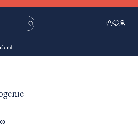
0
0
nfantil
ogenic
00