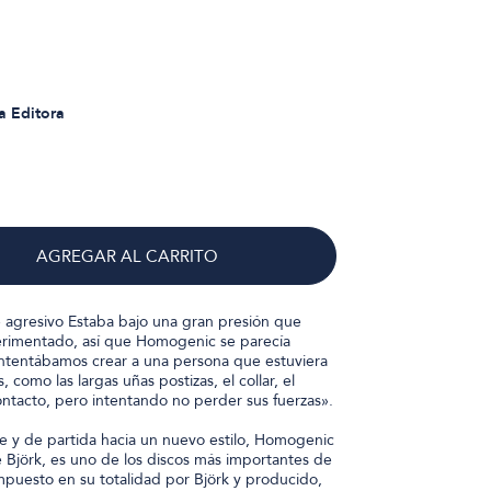
 Editora
AGREGAR AL CARRITO
 agresivo Estaba bajo una gran presión que
erimentado, así que Homogenic se parecía
 intentábamos crear a una persona que estuviera
como las largas uñas postizas, el collar, el
ontacto, pero intentando no perder sus fuerzas».
 y de partida hacia un nuevo estilo, Homogenic
 Björk, es uno de los discos más importantes de
mpuesto en su totalidad por Björk y producido,