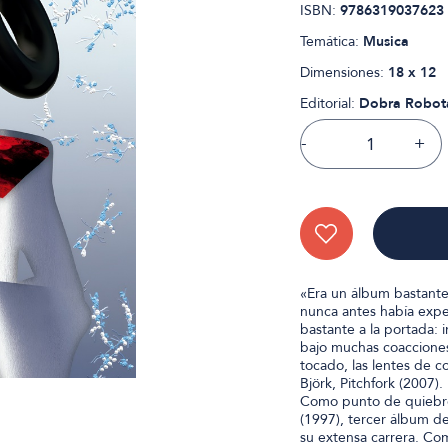
ISBN:
9786319037623
Temática:
Musica
Dimensiones:
18 x 12
Editorial:
Dobra Robota
-
+
«Era un álbum bastante
nunca antes había exp
bastante a la portada:
bajo muchas coacciones, 
tocado, las lentes de c
Björk, Pitchfork (2007).
Como punto de quiebre
(1997), tercer álbum de
su extensa carrera. Co