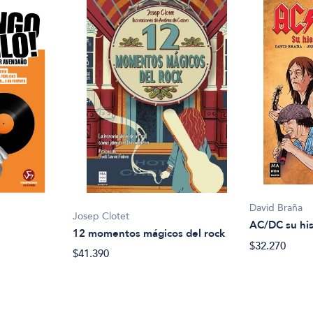
David Braña
Josep Clotet
AC/DC su his
12 momentos mágicos del rock
$32.270
$41.390