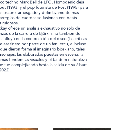
sico techno Mark Bell de LFO, Homogenic deja
but (1993) y el pop futurista de Post (1995) para
s oscuro, arriesgado y definitivamente más
 arreglos de cuerdas se fusionan con beats
s ruidosos.
ckay ofrece un análisis exhaustivo no solo de
zos de la carrera de Björk, sino también de
influyó en la composición del disco (las críticas
e asesinato por parte de un fan, etc.), e incluso
que dieron forma al imaginario björkiano, tales
sonajes, las elaboradas puestas en escena, la
timas tendencias visuales y el tándem naturaleza-
e fue complejizando hasta la salida de su álbum
2022).