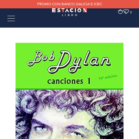
PROMO CON BANCO GALICIA E ICBC
0
0