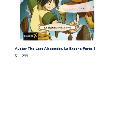
Avatar The Last Airbender. La Brecha Parte 1
Avatar
$11.299
$11.29