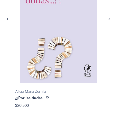
Carlos 
Alicia María Zorrilla
¿Para 
¿¡Por las dudas...!?
$28.90
$20.500