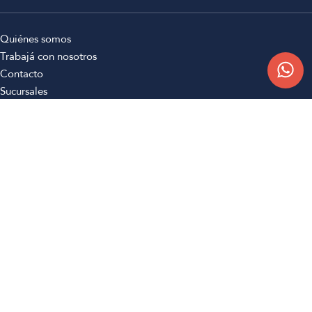
Quiénes somos
Trabajá con nosotros
Contacto
Sucursales
Compra Online
Atención al cliente
Preguntas frecuentes
Términos y condiciones
Botón de arrepentimiento