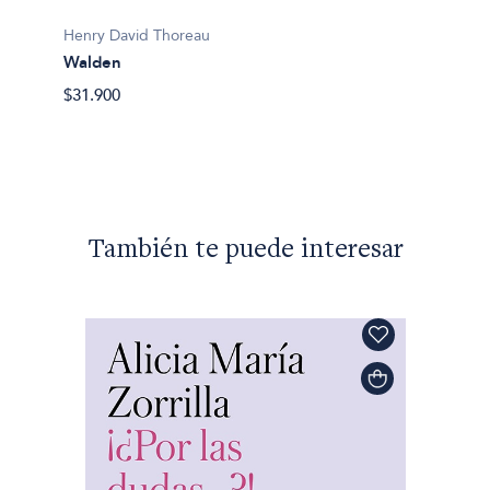
Henry David Thoreau
Henry 
Walden
Walde
$31.900
$28.90
También te puede interesar