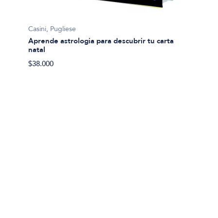
Casini, Pugliese
Casini,
Aprende astrologia para descubrir tu carta
Aprend
natal
transf
$38.000
$38.00