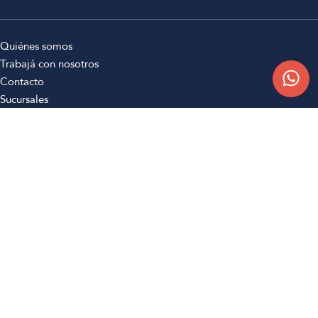
Quiénes somos
Trabajá con nosotros
Contacto
Sucursales
Compra Online
Atención al cliente
Preguntas frecuentes
Términos y condiciones
Botón de arrepentimiento