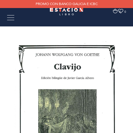
PROMO CON BANCO GALICIA E ICBC
0
0