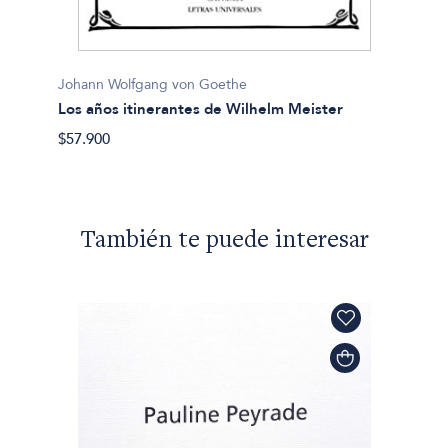
Johann
La nue
$29.90
Johann Wolfgang von Goethe
Los años itinerantes de Wilhelm Meister
$57.900
También te puede interesar