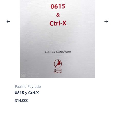
Richard
Actuac
Pauline Peyrade
$32.90
0615 y Ctrl-X
$14.000