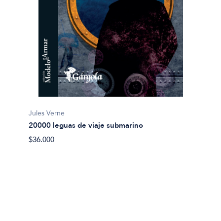
Jules Verne
20000 leguas de viaje submarino
Miguel
$36.000
Abel 
$20.00