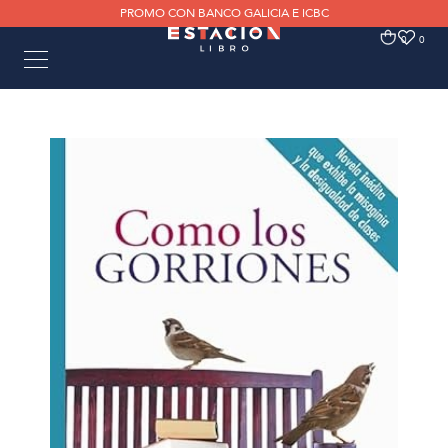
PROMO CON BANCO GALICIA E ICBC
0
0