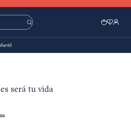
0
0
nfantil
s será tu vida
04