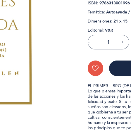
ISBN:
9786313001996
Temática:
Autoayuda / 
Dimensiones:
21 x 15
Editorial:
V&R
-
+
EL PRIMER LIBRO (DE
Lo que piensas importa
de las acciones y los h
felicidad y éxito. Si tu 
sueños son elevados, lo
que gobierna a tu ser p
cultivar conscientement
humano y la inspiració
los principios que te p