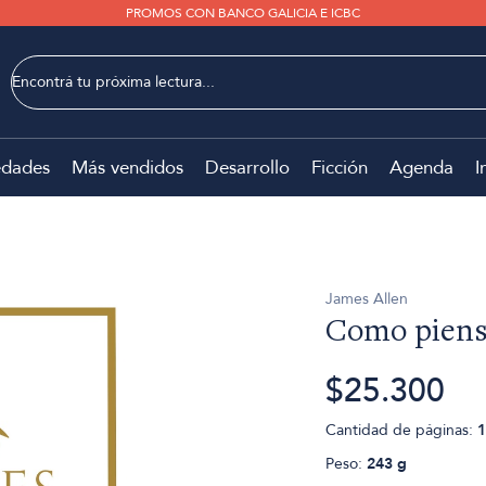
PROMOS CON BANCO GALICIA E ICBC
dades
Más vendidos
Desarrollo
Ficción
Agenda
I
James Allen
Como piense
$25.300
Cantidad de páginas:
1
Peso:
243 g