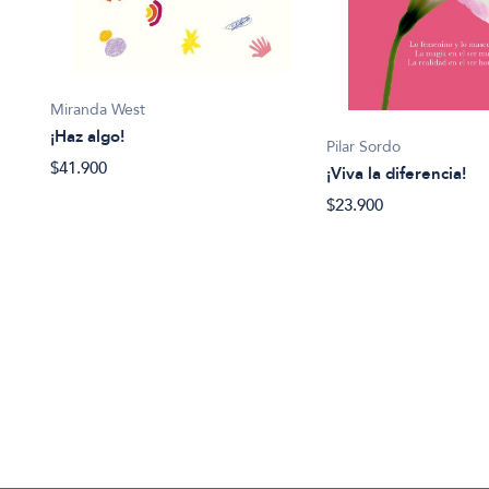
Miranda West
¡Haz algo!
Pilar Sordo
$41.900
¡Viva la diferencia!
$23.900