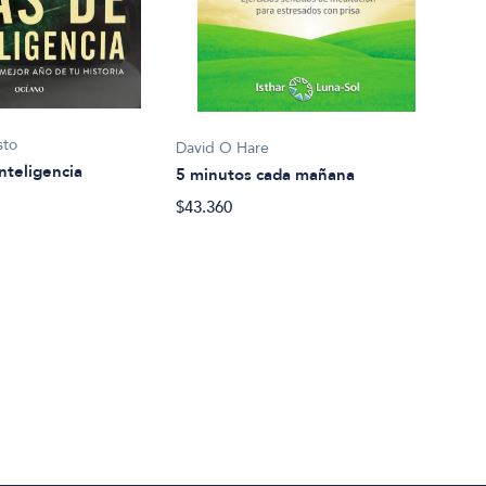
Seba
sto
David O Hare
8 dí
nteligencia
5 minutos cada mañana
$35.
$43.360