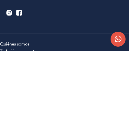
Quiénes somos
Trabajá con nosotros
Contacto
Sucursales
Compra Online
Atención al cliente
Preguntas frecuentes
Términos y condiciones