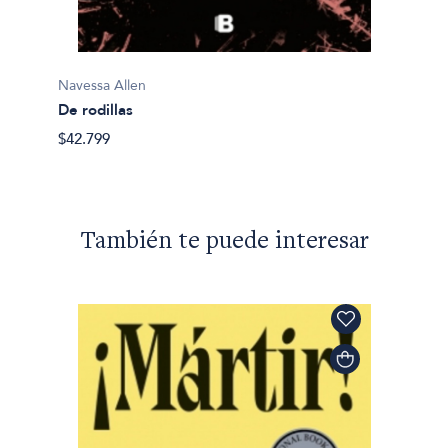
Navess
Navessa Allen
A oscu
De rodillas
$47.49
$42.799
También te puede interesar