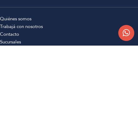
Quiénes somos
Trabajá con nosotros
Contacto
Sucursales
Compra Online
Atención al cliente
Preguntas frecuentes
Términos y condiciones
Botón de arrepentimiento