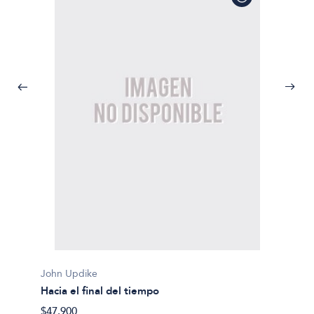
John Updike
John U
Hacia el final del tiempo
Las vi
$47.900