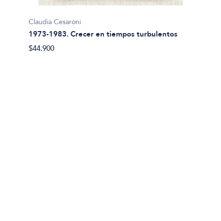
Claudia Cesaroni
Osvald
1973-1983. Crecer en tiempos turbulentos
60 año
$44.900
$51.90