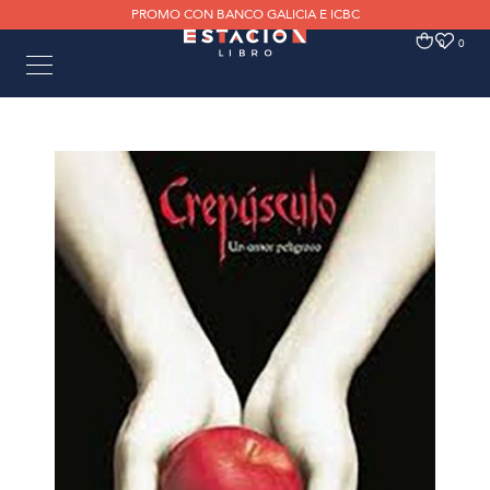
PROMO CON BANCO GALICIA E ICBC
0
0