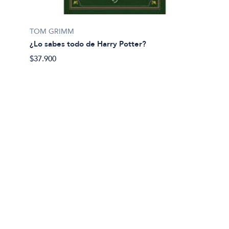
TOM GRIMM
¿Lo sabes todo de Harry Potter?
$37.900
Pablo 
20 poe
$18.00