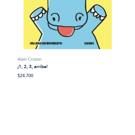
Alain Crozon
¡1, 2, 3, arriba!
Plim pl
$24.700
¡A bañ
$14.99