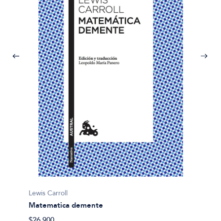
Lewis C
Lewis Carroll
Alicia 
Matematica demente
espejo
ves del
$26.900