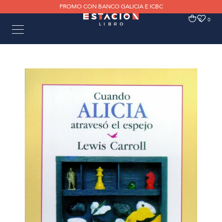
PROMO CON BANCO GALICIA E ICBC
0
0