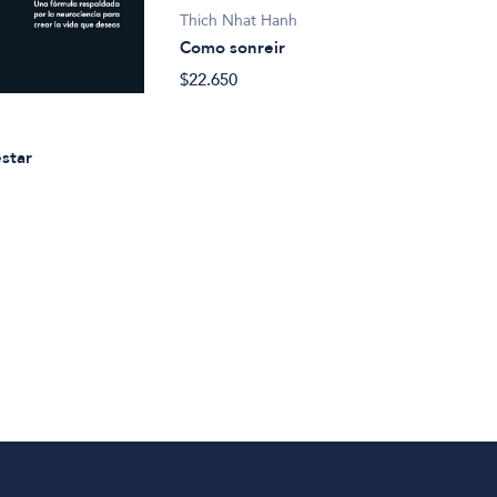
Thich Nhat Hanh
Como sonreir
$22.650
Maur
star
Crea
$20.