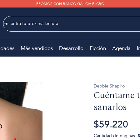
PROMOS CON BANCO GALICIA E ICBC
dades
Más vendidos
Desarrollo
Ficción
Agenda
I
Debbie Shapiro
Cuéntame tu
sanarlos
$59.220
Cantidad de páginas:
3