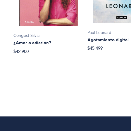
Paul Leonardi
Congost Silvia
Agotamiento digital
¿Amor o adicción?
$45.499
$42.900