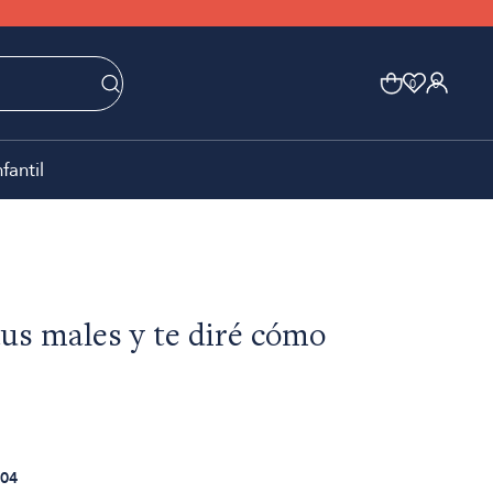
0
0
nfantil
s males y te diré cómo
04