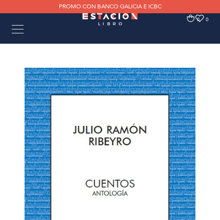
PROMO CON BANCO GALICIA E ICBC
0
0