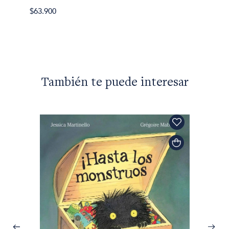
Julio 
$63.900
os
Invitac
$35.49
También te puede interesar