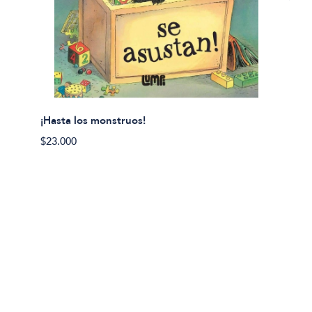
¡Hasta los monstruos!
$23.000
Olivier
Cereci
$23.00