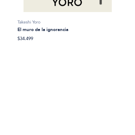
Paul Me
Encruc
Takeshi Yoro
$25.20
El muro de la ignorancia
$34.499