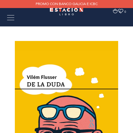
PROMO CON BANCO GALICIA E ICBC
0
0